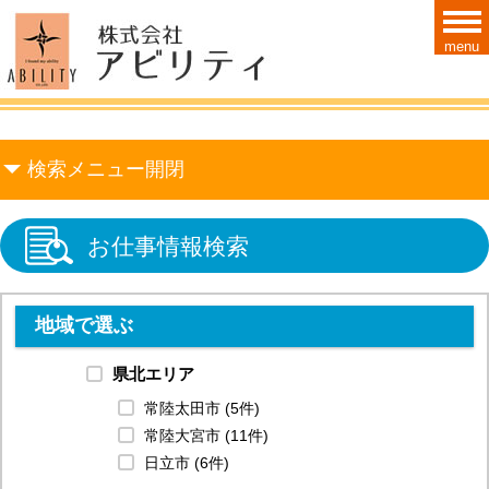
menu
検索メニュー開閉
お仕事情報検索
地域で選ぶ
県北エリア
常陸太田市 (5件)
常陸大宮市 (11件)
日立市 (6件)