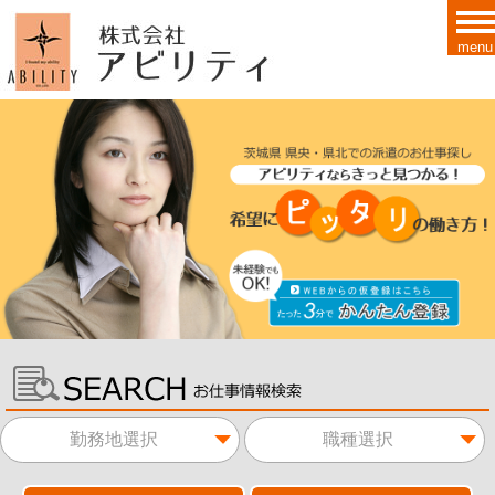
menu
勤務地選択
職種選択