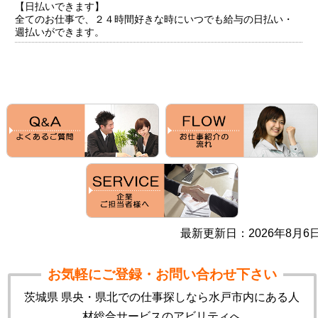
【日払いできます】
全てのお仕事で、２４時間好きな時にいつでも給与の日払い・
週払いができます。
最新更新日：2026年8月6
お気軽にご登録・お問い合わせ下さい
茨城県 県央・県北での仕事探しなら水戸市内にある人
材総合サービスのアビリティへ