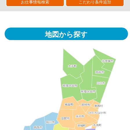
地図から探す