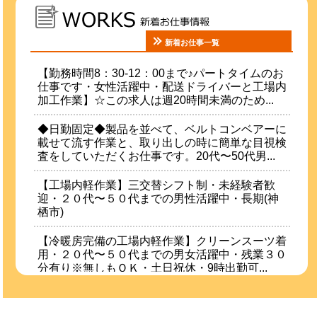
＞
新着お仕事一覧
【勤務時間8：30-12：00まで♪パートタイムのお
仕事です・女性活躍中・配送ドライバーと工場内
加工作業】☆この求人は週20時間未満のため...
◆日勤固定◆製品を並べて、ベルトコンベアーに
載せて流す作業と、取り出しの時に簡単な目視検
査をしていただくお仕事です。20代〜50代男...
【工場内軽作業】三交替シフト制・未経験者歓
迎・２０代〜５０代までの男性活躍中・長期(神
栖市)
【冷暖房完備の工場内軽作業】クリーンスーツ着
用・２０代〜５０代までの男女活躍中・残業３０
分有り※無しもＯＫ・土日祝休・9時出勤可...
７月２１日-スタートのお仕事スタート！【日
勤 工場内軽作業】