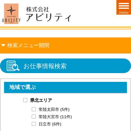
menu
検索メニュー開閉
お仕事情報検索
地域で選ぶ
県北エリア
常陸太田市 (5件)
常陸大宮市 (11件)
日立市 (6件)