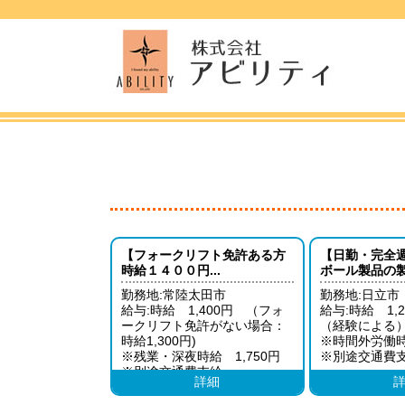
【フォークリフト免許ある方
【日勤・完全
時給１４００円...
ボール製品の製.
勤務地:常陸太田市
勤務地:日立市
給与:時給 1,400円 （フォ
給与:時給 1,2
ークリフト免許がない場合：
（経験による
時給1,300円)
※時間外労働時
※残業・深夜時給 1,750円
※別途交通費
※別途交通費支給
詳細
給与例：281,750円（日勤10