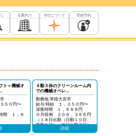
探し
企業向け
当社について
登録予約
フト＞機械オ
４勤３休のクリーンルーム内
.
での機械オペレ...
宮市
勤務地:常陸大宮市
，３５０円〜
給与:時給 １，３５０円〜
深夜時間 １，６８８円
時間 １，６
※月収例 ３０６，３６６円
（１８日出勤（日勤１０日、
夜勤８日）＋休日出勤２日し
細
詳細
２，５５０円
た場合）
夜勤１０日＋