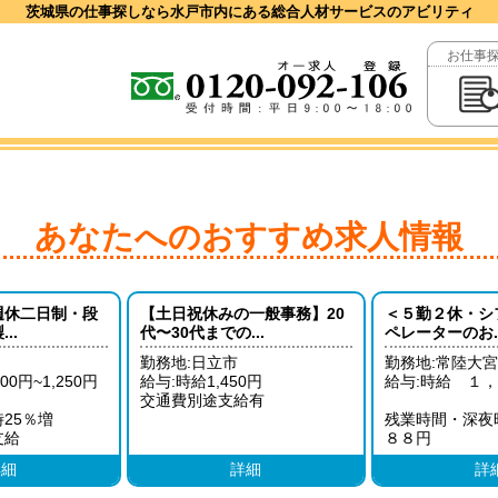
茨城県の仕事探しなら水戸市内にある総合人材サービスのアビリティ
お仕事
あなたへのおすすめ求人情報
週休二日制・段
【土日祝休みの一般事務】20
＜５勤２休・シ
..
代〜30代までの...
ペレーターのお..
勤務地:日立市
勤務地:常陸大
00円~1,250円
給与:時給1,450円
給与:時給 １
）
交通費別途支給有
25％増
残業時間・深夜
支給
８８円
詳細
詳細
詳
※月収例 ３１
（日勤１０日、