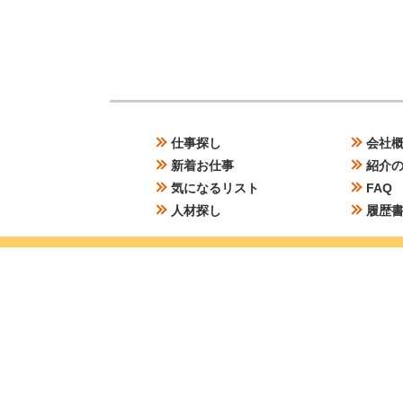
日、夜勤10日＋残業25Hした
場合）
＞
＞
仕事探し
会社
＞
＞
新着お仕事
紹介
＞
＞
気になるリスト
FAQ
＞
＞
人材探し
履歴