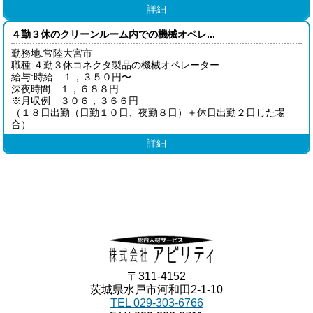
詳細
４勤３休のクリーンルーム内での機械オペレ...
勤務地:常陸大宮市
職種:４勤３休コネクタ製品の機械オペレーター
給与:時給 １，３５０円〜
深夜時間 １，６８８円
※月収例 ３０６，３６６円
（１８日出勤（日勤１０日、夜勤８日）＋休日出勤２日した場
合）
詳細
〒311-4152
茨城県水戸市河和田2-1-10
TEL 029-303-6766