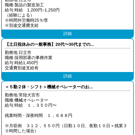
職種:製品の製造加工
給与:時給 1,200円~1,250円
（経験による）
※時間外労働時25％増
※別途交通費支給
詳細
【土日祝休みの一般事務】20代〜30代までの...
勤務地:日立市
職種:採用部署の事務作業
給与:時給1,450円
交通費別途支給有
詳細
＜５勤２休・シフト＞機械オペレーターのお...
勤務地:常陸大宮市
職種:機械オペレーター
給与:時給 １，３５０円〜
残業時間・深夜時間 １，６８８円
※月収例 ３１２，５５０円（日勤１０日、夜勤１０日＋残業３
０時間した場合）