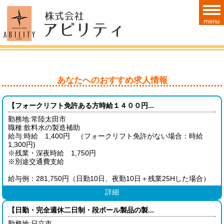
menu
あなたへのおすすめ求人情報
【フォークリフト免許ある方時給１４００円...
勤務地:常陸太田市
職種:飲料水の製造補助
給与:時給 1,400円 （フォークリフト免許がない場合：時給
1,300円)
※残業・深夜時給 1,750円
※別途交通費支給
給与例：281,750円（日勤10日、夜勤10日＋残業25Hした場合）
詳細
【日勤・完全週休二日制・段ボール製品の製...
勤務地:日立市