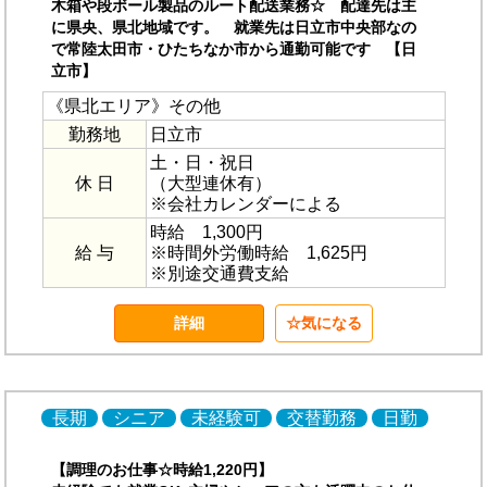
木箱や段ボール製品のルート配送業務☆ 配達先は主
に県央、県北地域です。 就業先は日立市中央部なの
で常陸太田市・ひたちなか市から通勤可能です 【日
立市】
《県北エリア》その他
勤務地
日立市
土・日・祝日
休 日
（大型連休有）
※会社カレンダーによる
時給 1,300円
給 与
※時間外労働時給 1,625円
※別途交通費支給
詳細
気になる
長期
シニア
未経験可
交替勤務
日勤
【調理のお仕事☆時給1,220円】