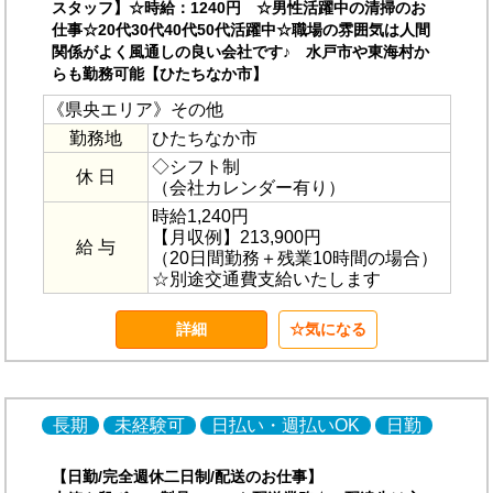
スタッフ】☆時給：1240円 ☆男性活躍中の清掃のお
仕事☆20代30代40代50代活躍中☆職場の雰囲気は人間
関係がよく風通しの良い会社です♪ 水戸市や東海村か
らも勤務可能【ひたちなか市】
《県央エリア》その他
勤務地
ひたちなか市
◇シフト制
休 日
（会社カレンダー有り）
時給1,240円
【月収例】213,900円
給 与
（20日間勤務＋残業10時間の場合）
☆別途交通費支給いたします
詳細
気になる
長期
未経験可
日払い・週払いOK
日勤
【日勤/完全週休二日制/配送のお仕事】