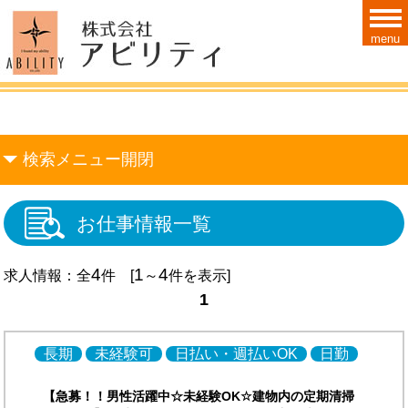
menu
検索メニュー開閉
お仕事情報一覧
4
1
4
求人情報：全
件 [
～
件を表示]
1
長期
未経験可
日払い・週払いOK
日勤
【急募！！男性活躍中☆未経験OK☆建物内の定期清掃