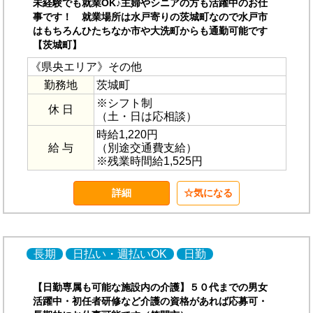
未経験でも就業OK♪主婦やシニアの方も活躍中のお仕
事です！ 就業場所は水戸寄りの茨城町なので水戸市
はもちろんひたちなか市や大洗町からも通勤可能です
【茨城町】
《県央エリア》その他
勤務地
茨城町
※シフト制
休 日
（土・日は応相談）
時給1,220円
給 与
（別途交通費支給）
※残業時間給1,525円
詳細
気になる
長期
日払い・週払いOK
日勤
【日勤専属も可能な施設内の介護】５０代までの男女
活躍中・初任者研修など介護の資格があれば応募可・