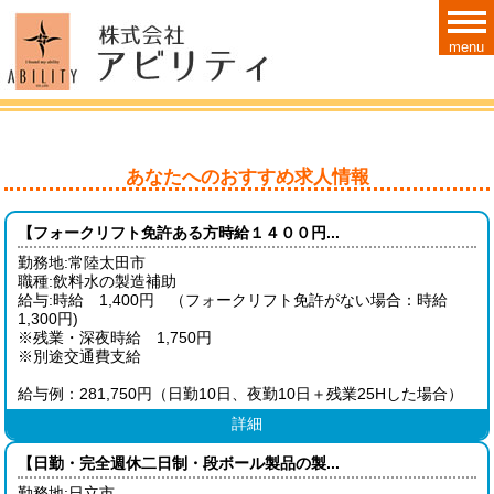
menu
あなたへのおすすめ求人情報
【フォークリフト免許ある方時給１４００円...
勤務地:常陸太田市
職種:飲料水の製造補助
給与:時給 1,400円 （フォークリフト免許がない場合：時給
1,300円)
※残業・深夜時給 1,750円
※別途交通費支給
給与例：281,750円（日勤10日、夜勤10日＋残業25Hした場合）
詳細
【日勤・完全週休二日制・段ボール製品の製...
勤務地:日立市