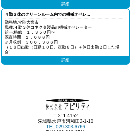
詳細
４勤３休のクリーンルーム内での機械オペレ...
勤務地:常陸大宮市
職種:４勤３休コネクタ製品の機械オペレーター
給与:時給 １，３５０円〜
深夜時間 １，６８８円
※月収例 ３０６，３６６円
（１８日出勤（日勤１０日、夜勤８日）＋休日出勤２日した場
合）
詳細
〒311-4152
茨城県水戸市河和田2-1-10
TEL 029-303-6766