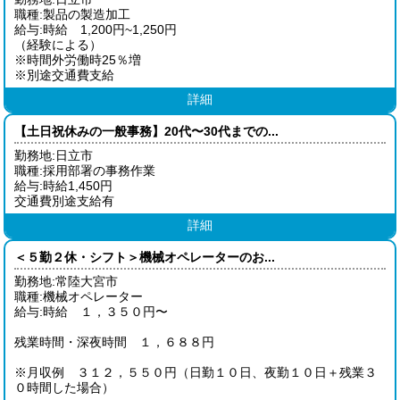
職種:製品の製造加工
給与:時給 1,200円~1,250円
（経験による）
※時間外労働時25％増
※別途交通費支給
詳細
【土日祝休みの一般事務】20代〜30代までの...
勤務地:日立市
職種:採用部署の事務作業
給与:時給1,450円
交通費別途支給有
詳細
＜５勤２休・シフト＞機械オペレーターのお...
勤務地:常陸大宮市
職種:機械オペレーター
給与:時給 １，３５０円〜
残業時間・深夜時間 １，６８８円
※月収例 ３１２，５５０円（日勤１０日、夜勤１０日＋残業３
０時間した場合）