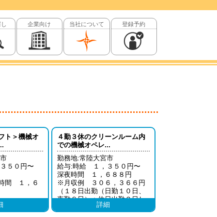
探し
企業向け
当社について
登録予約
フト＞機械オ
４勤３休のクリーンルーム内
.
での機械オペレ...
宮市
勤務地:常陸大宮市
，３５０円〜
給与:時給 １，３５０円〜
深夜時間 １，６８８円
時間 １，６
※月収例 ３０６，３６６円
（１８日出勤（日勤１０日、
夜勤８日）＋休日出勤２日し
細
詳細
２，５５０円
た場合）
夜勤１０日＋