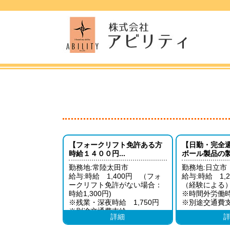
【フォークリフト免許ある方
【日勤・完全
時給１４００円...
ボール製品の製.
勤務地:常陸太田市
勤務地:日立市
給与:時給 1,400円 （フォ
給与:時給 1,2
ークリフト免許がない場合：
（経験による
時給1,300円)
※時間外労働時
※残業・深夜時給 1,750円
※別途交通費
※別途交通費支給
詳細
給与例：281,750円（日勤10