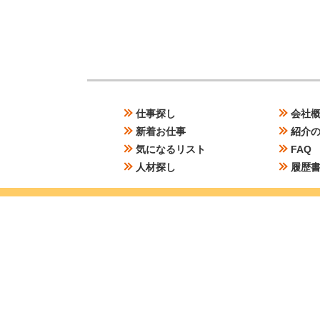
日、夜勤10日＋残業25Hした
場合）
＞
＞
仕事探し
会社
＞
＞
新着お仕事
紹介
＞
＞
気になるリスト
FAQ
＞
＞
人材探し
履歴