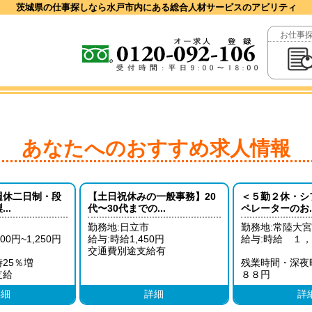
茨城県の仕事探しなら水戸市内にある総合人材サービスのアビリティ
お仕事
あなたへのおすすめ求人情報
週休二日制・段
【土日祝休みの一般事務】20
＜５勤２休・シ
..
代〜30代までの...
ペレーターのお..
勤務地:日立市
勤務地:常陸大
00円~1,250円
給与:時給1,450円
給与:時給 １
）
交通費別途支給有
25％増
残業時間・深夜
支給
８８円
詳細
詳細
詳
※月収例 ３１
（日勤１０日、