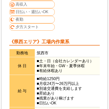
高収入
日払い・週払いOK
夜勤
夕方スタート
《県西エリア》工場内作業系
勤務地
筑西市
■土・日（会社カレンダーあり）
休 日
■年末年始・GW・夏季休暇
■有給休暇あり
■時給1250円
■月収24万〜26万円以上
■別途交通費を支給します
給 与
■昇給あり
■残業があり稼げます
■日払いOK