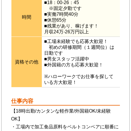
■18：00-26：45
※固定夕勤です
■実働7時間40分
時間
■休憩65分
■残業があり、稼げます！
月収24万-26万円以上
■工場未経験でも応募大歓迎！
初めの研修期間（１週間位）は
日勤です
■男女スタッフ活躍中
資格その他
■外国籍の方も応募大歓迎！
※ハローワークでお仕事を探して
いる方大歓迎！
仕事内容
【18時出勤/カンタンな軽作業/外国籍OK/未経験
OK】
・工場内で加工食品原料をベルトコンベアに順番に