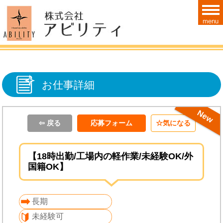
menu
お仕事詳細
ＮＥＷ！！
⇦ 戻る
応募フォーム
気になる
【18時出勤/工場内の軽作業/未経験OK/外
国籍OK】
長期
未経験可