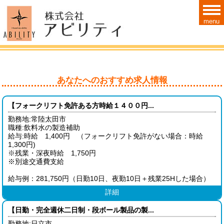
menu
あなたへのおすすめ求人情報
【フォークリフト免許ある方時給１４００円...
勤務地:常陸太田市
職種:飲料水の製造補助
給与:時給 1,400円 （フォークリフト免許がない場合：時給
1,300円)
※残業・深夜時給 1,750円
※別途交通費支給
給与例：281,750円（日勤10日、夜勤10日＋残業25Hした場合）
詳細
【日勤・完全週休二日制・段ボール製品の製...
勤務地:日立市