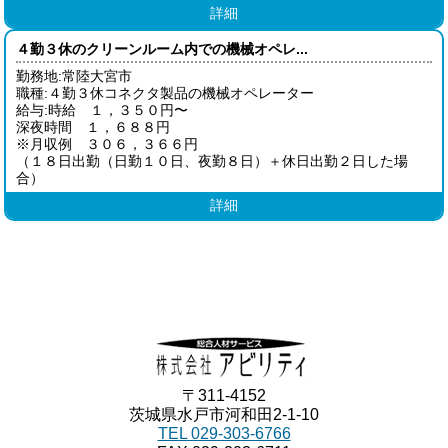
詳細
４勤３休のクリーンルーム内での機械オペレ...
勤務地:常陸大宮市
職種:４勤３休コネクタ製品の機械オペレーター
給与:時給 １，３５０円〜
深夜時間 １，６８８円
※月収例 ３０６，３６６円
（１８日出勤（日勤１０日、夜勤８日）＋休日出勤２日した場
合）
詳細
〒311-4152
茨城県水戸市河和田2-1-10
TEL 029-303-6766