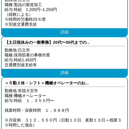
職種:製品の製造加工
給与:時給 1,200円~1,250円
（経験による）
※時間外労働時25％増
※別途交通費支給
詳細
【土日祝休みの一般事務】20代〜30代までの...
勤務地:日立市
職種:採用部署の事務作業
給与:時給1,450円
交通費別途支給有
詳細
＜５勤２休・シフト＞機械オペレーターのお...
勤務地:常陸大宮市
職種:機械オペレーター
給与:時給 １，３５０円〜
残業時間・深夜時間 １，６８８円
※月収例 ３１２，５５０円（日勤１０日、夜勤１０日＋残業３
０時間した場合）