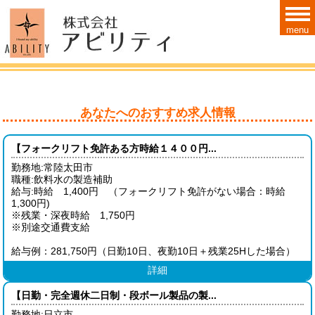
menu
あなたへのおすすめ求人情報
【フォークリフト免許ある方時給１４００円...
勤務地:常陸太田市
職種:飲料水の製造補助
給与:時給 1,400円 （フォークリフト免許がない場合：時給
1,300円)
※残業・深夜時給 1,750円
※別途交通費支給
給与例：281,750円（日勤10日、夜勤10日＋残業25Hした場合）
詳細
【日勤・完全週休二日制・段ボール製品の製...
勤務地:日立市