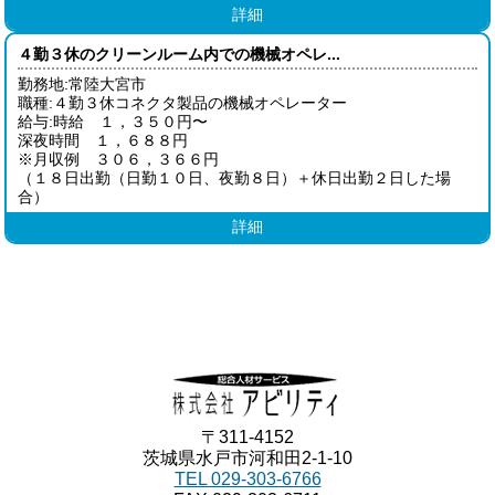
詳細
４勤３休のクリーンルーム内での機械オペレ...
勤務地:常陸大宮市
職種:４勤３休コネクタ製品の機械オペレーター
給与:時給 １，３５０円〜
深夜時間 １，６８８円
※月収例 ３０６，３６６円
（１８日出勤（日勤１０日、夜勤８日）＋休日出勤２日した場
合）
詳細
〒311-4152
茨城県水戸市河和田2-1-10
TEL 029-303-6766