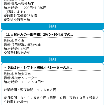
職種:製品の製造加工
給与:時給 1,200円~1,250円
（経験による）
※時間外労働時25％増
※別途交通費支給
詳細
【土日祝休みの一般事務】20代〜30代までの...
勤務地:日立市
職種:採用部署の事務作業
給与:時給1,450円
交通費別途支給有
詳細
＜５勤２休・シフト＞機械オペレーターのお...
勤務地:常陸大宮市
職種:機械オペレーター
給与:時給 １，３５０円〜
残業時間・深夜時間 １，６８８円
※月収例 ３１２，５５０円（日勤１０日、夜勤１０日＋残業３
０時間した場合）