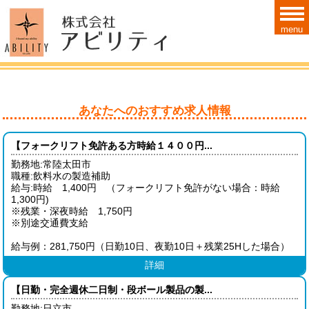
menu
あなたへのおすすめ求人情報
【フォークリフト免許ある方時給１４００円...
勤務地:常陸太田市
職種:飲料水の製造補助
給与:時給 1,400円 （フォークリフト免許がない場合：時給
1,300円)
※残業・深夜時給 1,750円
※別途交通費支給
給与例：281,750円（日勤10日、夜勤10日＋残業25Hした場合）
詳細
【日勤・完全週休二日制・段ボール製品の製...
勤務地:日立市