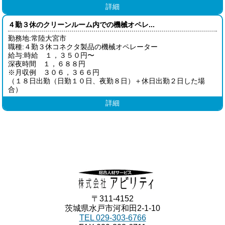
詳細
４勤３休のクリーンルーム内での機械オペレ...
勤務地:常陸大宮市
職種:４勤３休コネクタ製品の機械オペレーター
給与:時給 １，３５０円〜
深夜時間 １，６８８円
※月収例 ３０６，３６６円
（１８日出勤（日勤１０日、夜勤８日）＋休日出勤２日した場
合）
詳細
〒311-4152
茨城県水戸市河和田2-1-10
TEL 029-303-6766