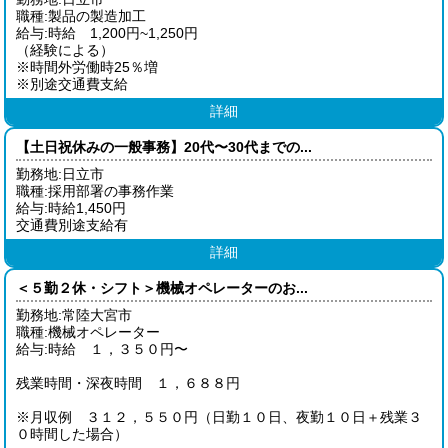
職種:製品の製造加工
給与:時給 1,200円~1,250円
（経験による）
※時間外労働時25％増
※別途交通費支給
詳細
【土日祝休みの一般事務】20代〜30代までの...
勤務地:日立市
職種:採用部署の事務作業
給与:時給1,450円
交通費別途支給有
詳細
＜５勤２休・シフト＞機械オペレーターのお...
勤務地:常陸大宮市
職種:機械オペレーター
給与:時給 １，３５０円〜
残業時間・深夜時間 １，６８８円
※月収例 ３１２，５５０円（日勤１０日、夜勤１０日＋残業３
０時間した場合）