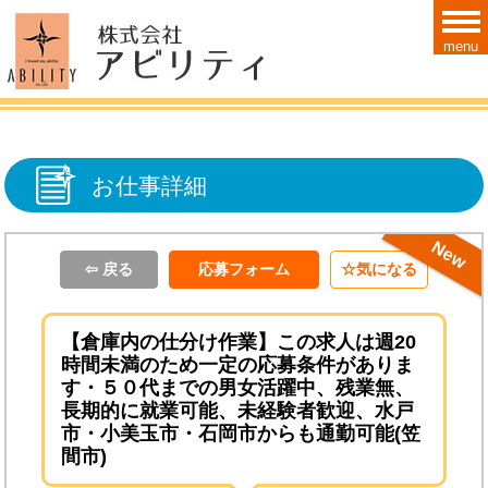
menu
お仕事詳細
ＮＥＷ！！
⇦ 戻る
応募フォーム
気になる
【倉庫内の仕分け作業】この求人は週20
時間未満のため一定の応募条件がありま
す・５０代までの男女活躍中、残業無、
長期的に就業可能、未経験者歓迎、水戸
市・小美玉市・石岡市からも通勤可能(笠
間市)