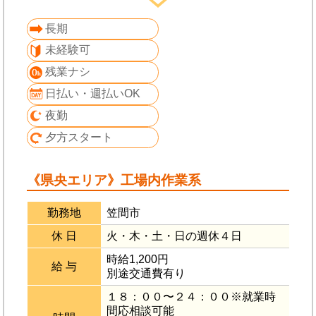
長期
未経験可
残業ナシ
日払い・週払いOK
夜勤
夕方スタート
《県央エリア》工場内作業系
勤務地
笠間市
休 日
火・木・土・日の週休４日
時給1,200円
給 与
別途交通費有り
１８：００〜２４：００※就業時
間応相談可能