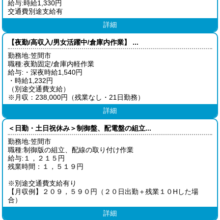
給与:時給1,330円
交通費別途支給有
詳細
【夜勤/高収入/男女活躍中/倉庫内作業】 ...
勤務地:笠間市
職種:夜勤固定/倉庫内軽作業
給与:・深夜時給1,540円
・時給1,232円
（別途交通費支給）
※月収：238,000円（残業なし・21日勤務）
詳細
＜日勤・土日祝休み＞制御盤、配電盤の組立...
勤務地:笠間市
職種:制御版の組立、配線の取り付け作業
給与:１，２１５円
残業時間：１，５１９円
※別途交通費支給有り
【月収例】２０９，５９０円（２０日出勤＋残業１０Hした場
合）
詳細