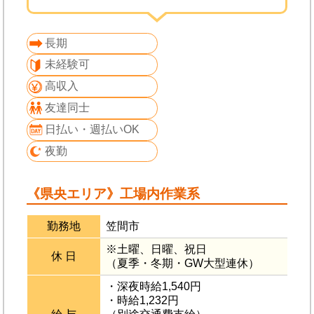
長期
未経験可
高収入
友達同士
日払い・週払いOK
夜勤
《県央エリア》工場内作業系
勤務地
笠間市
※土曜、日曜、祝日
休 日
（夏季・冬期・GW大型連休）
・深夜時給1,540円
・時給1,232円