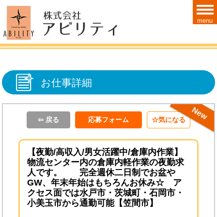
menu
お仕事詳細
ＮＥＷ！！
⇦ 戻る
応募フォーム
気になる
【夜勤/高収入/男女活躍中/倉庫内作業】
物流センター内の倉庫内軽作業の夜勤求
人です。 完全週休二日制でお盆や
GW、年末年始はもちろんお休み☆ ア
クセス面では水戸市・茨城町・石岡市・
小美玉市から通勤可能【笠間市】