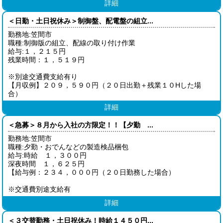
詳細
＜日勤・土日祝休み＞制御盤、配電盤の組立...
勤務地:笠間市
職種:制御版の組立、配線の取り付け作業
給与:１，２１５円
残業時間：１，５１９円
※別途交通費支給有り
【月収例】２０９，５９０円（２０日出勤＋残業１０Hした場
合）
詳細
＜急募＞８月から入社の方限定！！【夕勤 ...
勤務地:笠間市
職種:夕勤・おでんなどの製造検品梱包
給与:時給 １，３００円
深夜時間 １，６２５円
【給与例：２３４，０００円（２０日勤務した場合）
※交通費別途支給有
詳細
＜３交替勤務・土日祝休み！時給１４５０円...