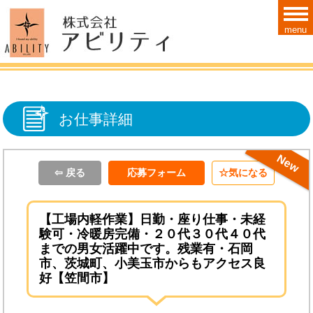
menu
お仕事詳細
ＮＥＷ！！
⇦ 戻る
応募フォーム
気になる
【工場内軽作業】日勤・座り仕事・未経
験可・冷暖房完備・２０代３０代４０代
までの男女活躍中です。残業有・石岡
市、茨城町、小美玉市からもアクセス良
好【笠間市】