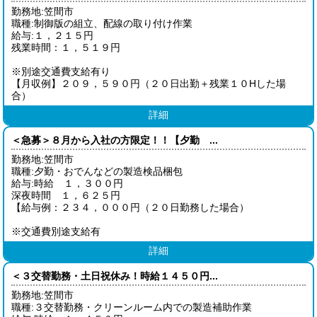
勤務地:笠間市
職種:制御版の組立、配線の取り付け作業
給与:１，２１５円
残業時間：１，５１９円
※別途交通費支給有り
【月収例】２０９，５９０円（２０日出勤＋残業１０Hした場
合）
詳細
＜急募＞８月から入社の方限定！！【夕勤 ...
勤務地:笠間市
職種:夕勤・おでんなどの製造検品梱包
給与:時給 １，３００円
深夜時間 １，６２５円
【給与例：２３４，０００円（２０日勤務した場合）
※交通費別途支給有
詳細
＜３交替勤務・土日祝休み！時給１４５０円...
勤務地:笠間市
職種:３交替勤務・クリーンルーム内での製造補助作業