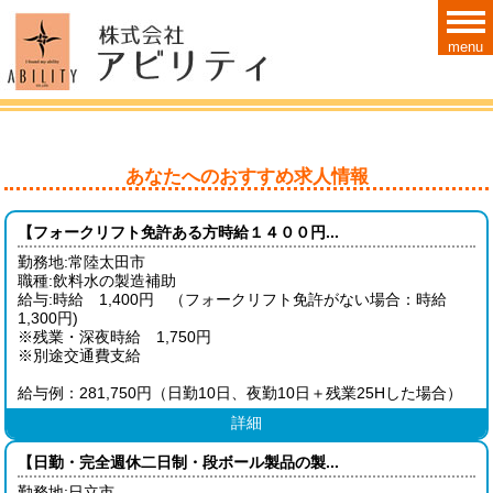
menu
あなたへのおすすめ求人情報
【フォークリフト免許ある方時給１４００円...
勤務地:常陸太田市
職種:飲料水の製造補助
給与:時給 1,400円 （フォークリフト免許がない場合：時給
1,300円)
※残業・深夜時給 1,750円
※別途交通費支給
給与例：281,750円（日勤10日、夜勤10日＋残業25Hした場合）
詳細
【日勤・完全週休二日制・段ボール製品の製...
勤務地:日立市