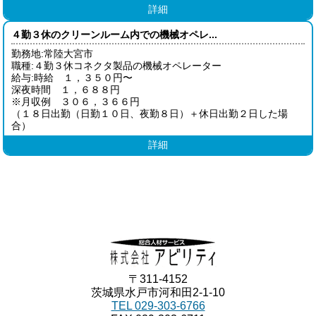
詳細
４勤３休のクリーンルーム内での機械オペレ...
勤務地:常陸大宮市
職種:４勤３休コネクタ製品の機械オペレーター
給与:時給 １，３５０円〜
深夜時間 １，６８８円
※月収例 ３０６，３６６円
（１８日出勤（日勤１０日、夜勤８日）＋休日出勤２日した場
合）
詳細
〒311-4152
茨城県水戸市河和田2-1-10
TEL 029-303-6766