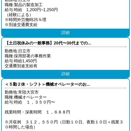
職種:製品の製造加工
給与:時給 1,200円~1,250円
（経験による）
※時間外労働時25％増
※別途交通費支給
詳細
【土日祝休みの一般事務】20代〜30代までの...
勤務地:日立市
職種:採用部署の事務作業
給与:時給1,450円
交通費別途支給有
詳細
＜５勤２休・シフト＞機械オペレーターのお...
勤務地:常陸大宮市
職種:機械オペレーター
給与:時給 １，３５０円〜
残業時間・深夜時間 １，６８８円
※月収例 ３１２，５５０円（日勤１０日、夜勤１０日＋残業３
０時間した場合）